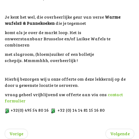
Je kent het wel, die overheerlijke geur van verse
Warme
wafelsS & Pannekoeken
die je tegemoet
komt als je over de markt loop. Het is
onweerstaanbaar Brusselse en/of Luikse Wafels te
combineren
met slagroom, (bloem)suiker of een bolletje
schepijs. Mmmmhhh, overheerlijk !
Hierbij bezorgen wij u onze offerte om deze lekkernij op de
door u gewenste locatie te serveren.
vraag geheel vrijblijvend uw offerte aan via ons
contact
formulier
+32(0) 495 54 80 16
+32 (0) 14 14 81 15 16 80
Vorige
Volgende