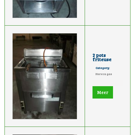
2 pots
friteuse
Category:
Horeca gas
Meer