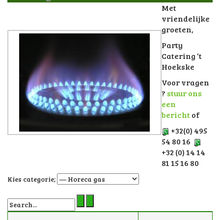
Met
vriendelijke
groeten,
Party
Catering ‘t
Hoekske
Voor vragen
?
stuur ons
een
bericht
of
+32(0) 495
54 80 16
+32 (0) 14 14
81 15 16 80
Kies categorie;