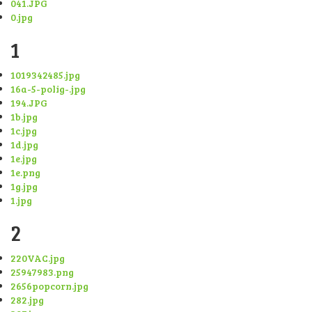
041.JPG
0.jpg
1
1019342485.jpg
16a-5-polig-.jpg
194.JPG
1b.jpg
1c.jpg
1d.jpg
1e.jpg
1e.png
1g.jpg
1.jpg
2
220VAC.jpg
25947983.png
2656popcorn.jpg
282.jpg