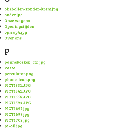
oliebollen-zonder-krent.jpg
onder.jpg
Onze wagens
Openingstijden
opisop4.jpg
Over ons
P
pannekoeken_cth.jpg
Pasta
perculator.png
phone-icon.png
PICT1531.JPG
PICT1541.JPG
PICT1554.JPG
PICT1594.JPG
PICT1697.jpg
PICT1699.jpg
PICT1702.jpg
pi-oil.jpg