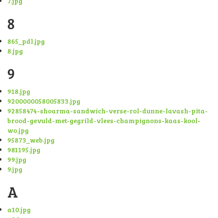
7.jpg
8
865_pdl.jpg
8.jpg
9
918.jpg
9200000058005833.jpg
92858474-shoarma-sandwich-verse-rol-dunne-lavash-pita-
brood-gevuld-met-gegrild-vlees-champignons-kaas-kool-
wo.jpg
95873_web.jpg
981195.jpg
99.jpg
9.jpg
A
a10.jpg