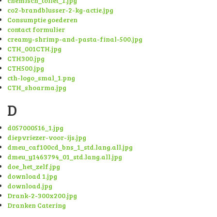
chemisch_toilet_1.jpg
co2-brandblusser-2-kg-actie.jpg
Consumptie goederen
contact formulier
creamy-shrimp-and-pasta-final-500.jpg
CTH_001CTH.jpg
CTH300.jpg
CTH500.jpg
cth-logo_smal_1.png
CTH_shoarma.jpg
D
d057000516_1.jpg
diepvriezer-voor-ijs.jpg
dmeu_caf100cd_bns_1_std.lang.all.jpg
dmeu_y1463794_01_std.lang.all.jpg
doe_het_zelf.jpg
download 1.jpg
download.jpg
Drank-2-300x200.jpg
Dranken Catering