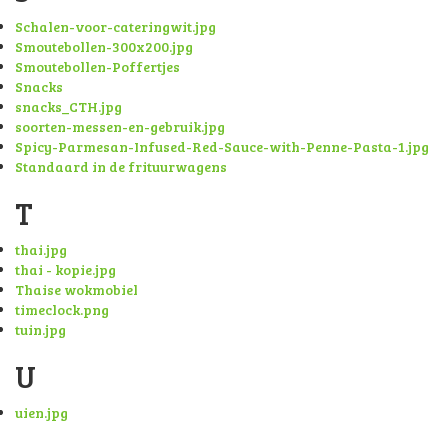
Schalen-voor-cateringwit.jpg
Smoutebollen-300x200.jpg
Smoutebollen-Poffertjes
Snacks
snacks_CTH.jpg
soorten-messen-en-gebruik.jpg
Spicy-Parmesan-Infused-Red-Sauce-with-Penne-Pasta-1.jpg
Standaard in de frituurwagens
T
thai.jpg
thai - kopie.jpg
Thaise wokmobiel
timeclock.png
tuin.jpg
U
uien.jpg