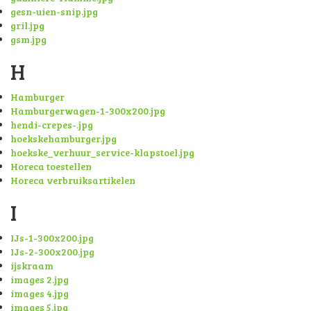
gesn-uien-snip.jpg
gril.jpg
gsm.jpg
H
Hamburger
Hamburgerwagen-1-300x200.jpg
hendi-crepes-.jpg
hoekskehamburger.jpg
hoekske_verhuur_service-klapstoel.jpg
Horeca toestellen
Horeca verbruiksartikelen
I
IJs-1-300x200.jpg
IJs-2-300x200.jpg
ijskraam
images 2.jpg
images 4.jpg
images 5.jpg