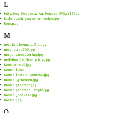
L
letterbox_Spaghetti_carbonara_593x426.jpg
little-dutch-pancakes-recipe.jpg
logo.png
M
maaltijdloempia-5-st.jpg
magnetron700.jpg
mayonaisecatering.jpg
melkbus_30_liter_wit_2.jpg
Mexicano-Æ.jpg
Mosselfeest
Mosselfeest-2-300x200.jpg
mossel-groenten.jpg
mosselgroenten.jpg
mosselgroenten - kopie.jpg
mossel_hoekske.jpg
mossel.jpg
O