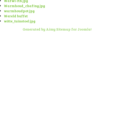
Wafwl cth.jpg
Warmhoud_chafing.jpg
warmhoudpot.jpg
Wereld buffet
witte_tuinstoel.jpg
Generated by Aimy Sitemap for Joomla!