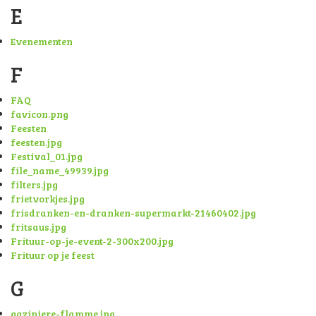
E
Evenementen
F
FAQ
favicon.png
Feesten
feesten.jpg
Festival_01.jpg
file_name_49939.jpg
filters.jpg
frietvorkjes.jpg
frisdranken-en-dranken-supermarkt-21460402.jpg
fritsaus.jpg
Frituur-op-je-event-2-300x200.jpg
Frituur op je feest
G
gaziniere-flamme.jpg