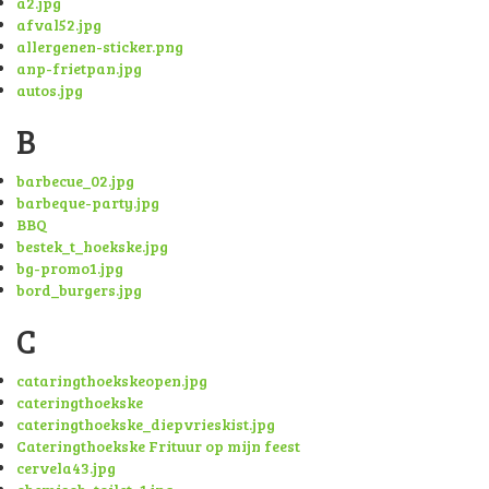
a2.jpg
afval52.jpg
allergenen-sticker.png
anp-frietpan.jpg
autos.jpg
B
barbecue_02.jpg
barbeque-party.jpg
BBQ
bestek_t_hoekske.jpg
bg-promo1.jpg
bord_burgers.jpg
C
cataringthoekskeopen.jpg
cateringthoekske
cateringthoekske_diepvrieskist.jpg
Cateringthoekske Frituur op mijn feest
cervela43.jpg