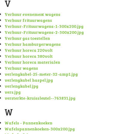
V
Verhuur evenement wagens
Verhuur frituurwagens
Verhuur-Frituurwagens-1-300x200.jpg
Verhuur-Frituurwagens-2-300x200.jpg
Verhuur gas toestellen
Verhuur hamburgerwagens
Verhuur horeca 220volt
Verhuur horeca 380volt
Verhuur horeca materialen
Verhuur wagens
verlengkabel-25-meter-32-amp1.jpg
verlengkabel haspel.jpg
verlengkabel.jpg
vers.jpg
versterkte-kruissleutel--763831.jpg
W
Wafels - Pannenkoeken
Wafelspannenkoeken-300x200.jpg