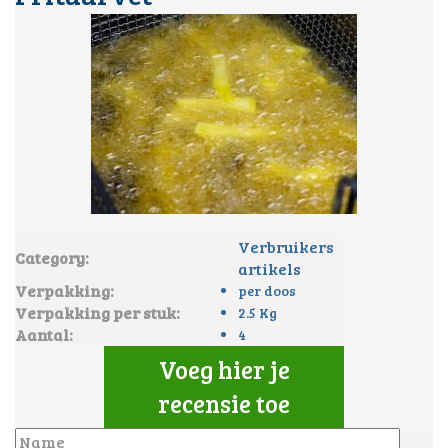
Verbruikers
Category:
artikels
Verpakking:
per doos
Verpakking per stuk:
2.5 Kg
Aantal:
4
Voeg hier je
recensie toe